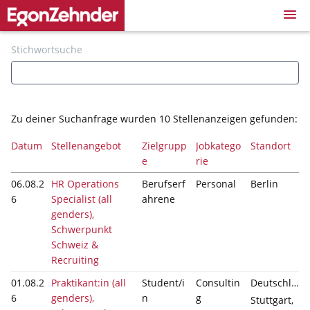
Skip
to
main
Login
Stichwortsuche
Stellenangebote
content
Registrierung
Zu deiner Suchanfrage wurden
10
Stellenanzeigen gefunden:
Datum
Stellenangebot
Zielgrupp
Jobkatego
Standort
e
rie
06.08.2
HR Operations
Berufserf
Personal
Berlin
6
Specialist (all
ahrene
genders),
Schwerpunkt
Schweiz &
Recruiting
01.08.2
Praktikant:in (all
Student/i
Consultin
Deutschland,
6
genders),
n
g
Stuttgart,