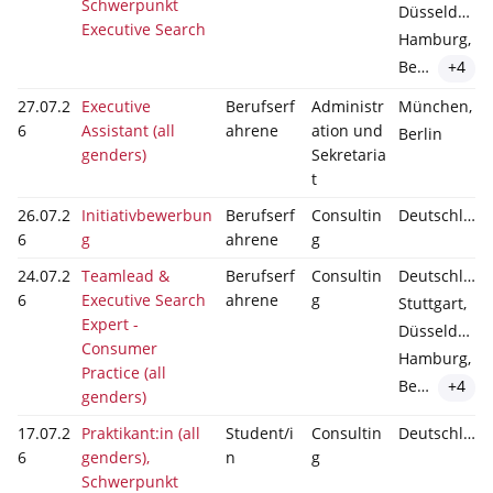
Schwerpunkt
Düsseldorf,
Executive Search
Hamburg,
Berlin
+4
27.07.2
Executive
Berufserf
Administr
München,
6
Assistant (all
ahrene
ation und
Berlin
genders)
Sekretaria
t
26.07.2
Initiativbewerbun
Berufserf
Consultin
Deutschland
6
g
ahrene
g
24.07.2
Teamlead &
Berufserf
Consultin
Deutschland,
6
Executive Search
ahrene
g
Stuttgart,
Expert -
Düsseldorf,
Consumer
Hamburg,
Practice (all
Berlin
+4
genders)
17.07.2
Praktikant:in (all
Student/i
Consultin
Deutschland
6
genders),
n
g
Schwerpunkt