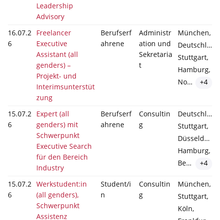
Leadership
Advisory
16.07.2
Freelancer
Berufserf
Administr
München,
6
Executive
ahrene
ation und
Deutschland,
Assistant (all
Sekretaria
Stuttgart,
genders) –
t
Hamburg,
Projekt- und
Nordrhein-Westfalen
+4
Interimsunterstüt
zung
15.07.2
Expert (all
Berufserf
Consultin
Deutschland,
6
genders) mit
ahrene
g
Stuttgart,
Schwerpunkt
Düsseldorf,
Executive Search
Hamburg,
für den Bereich
Berlin
+4
Industry
15.07.2
Werkstudent:in
Student/i
Consultin
München,
6
(all genders),
n
g
Stuttgart,
Schwerpunkt
Köln,
Assistenz