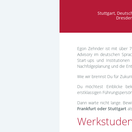
Stuttgart, Deutsc
Dresden
Egon Zehnder ist mit über 
Advisory im deutschen Spra
Start-ups und Institutionen
Nachfolgeplanung und die En
Wie wir brennst Du für Zuku
Du möchtest Einblicke be
erstklassigen Führungspersön
Dann warte nicht lange. Bew
Frankfurt oder Stuttgart
al
Werkstudent