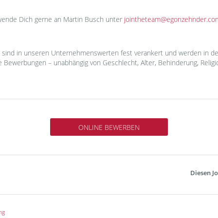
wende Dich gerne an Martin Busch unter
jointheteam@egonzehnder.co
ion sind in unseren Unternehmenswerten fest verankert und werden in de
le Bewerbungen – unabhängig von Geschlecht, Alter, Behinderung, Religi
ONLINE BEWERBEN
Diesen Jo
ng