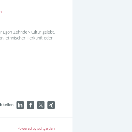
m
.
r Egon Zehnder-Kultur gelebt.
on, ethnischer Herkunft oder
b teilen
Powered by softgarden