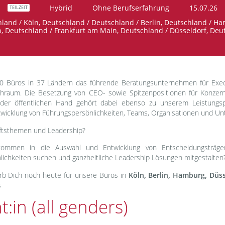
Hybrid
Ohne Berufserfahrung
15.07.26
TEILZEIT
hland / Köln, Deutschland / Deutschland / Berlin, Deutschland / H
, Deutschland / Frankfurt am Main, Deutschland / Düsseldorf, Deu
70 Büros in 37 Ländern das führende Beratungsunternehmen für Exec
chraum. Die Besetzung von CEO- sowie Spitzenpositionen für Konzer
 der öffentlichen Hand gehört dabei ebenso zu unserem Leistungspor
twicklung von Führungspersönlichkeiten, Teams, Organisationen und U
nftsthemen und Leadership?
kommen in die Auswahl und Entwicklung von Entscheidungsträge
lichkeiten suchen und ganzheitliche Leadership Lösungen mitgestalten
irb Dich noch heute für unsere Büros in
Köln, Berlin, Hamburg, Düs
s
:in (all genders)