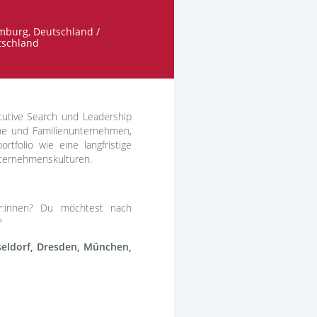
amburg, Deutschland /
tschland
utive Search und Leadership
ne und Familienunternehmen,
tfolio wie eine langfristige
nternehmenskulturen.
r:innen? Du möchtest nach
?
seldorf, Dresden, München,