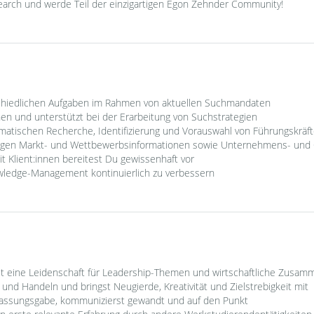
earch und werde Teil der einzigartigen Egon Zehnder Community!
schiedlichen Aufgaben im Rahmen von aktuellen Suchmandaten
nen und unterstützt bei der Erarbeitung von Suchstrategien
ematischen Recherche, Identifizierung und Vorauswahl von Führungskräf
zogen Markt- und Wettbewerbsinformationen sowie Unternehmens- und 
 Klient:innen bereitest Du gewissenhaft vor
owledge-Management kontinuierlich zu verbessern
ast eine Leidenschaft für Leadership-Themen und wirtschaftliche Zusa
 und Handeln und bringst Neugierde, Kreativität und Zielstrebigkeit mit
ffassungsgabe, kommunizierst gewandt und auf den Punkt