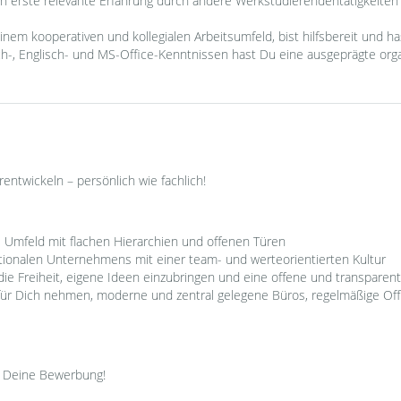
n erste relevante Erfahrung durch andere Werkstudierendentätigkeiten 
 einem kooperativen und kollegialen Arbeitsumfeld, bist hilfsbereit und h
h-, Englisch- und MS-Office-Kenntnissen hast Du eine ausgeprägte or
entwickeln – persönlich wie fachlich!
es Umfeld mit flachen Hierarchien und offenen Türen
tionalen Unternehmens mit einer team- und werteorientierten Kultur
 die Freiheit, eigene Ideen einzubringen und eine offene und transpare
it für Dich nehmen, moderne und zentral gelegene Büros, regelmäßige O
uf Deine Bewerbung!