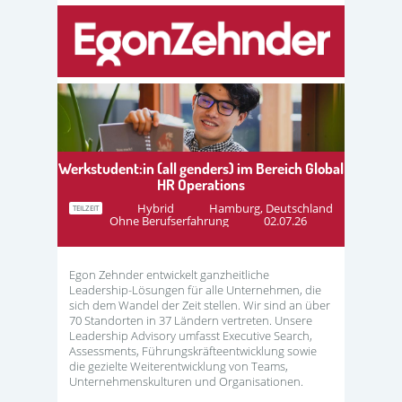
Werkstudent:in (all genders) im Bereich Global
HR Operations
Hybrid
Hamburg, Deutschland
TEILZEIT
Ohne Berufserfahrung
02.07.26
Egon Zehnder entwickelt ganzheitliche
Leadership-Lösungen für alle Unternehmen, die
sich dem Wandel der Zeit stellen. Wir sind an über
70 Standorten in 37 Ländern vertreten. Unsere
Leadership Advisory umfasst Executive Search,
Assessments, Führungskräfteentwicklung sowie
die gezielte Weiterentwicklung von Teams,
Unternehmenskulturen und Organisationen.