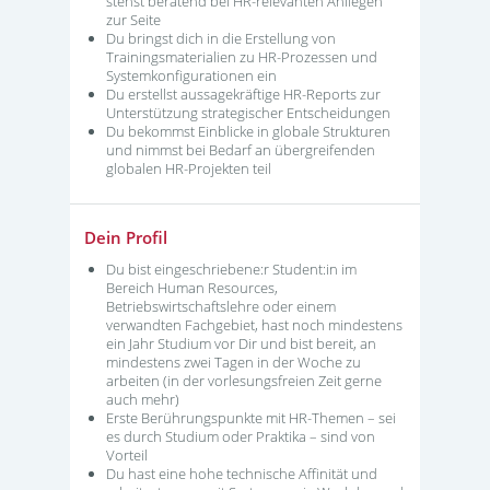
stehst beratend bei HR-relevanten Anliegen
zur Seite
Du bringst dich in die Erstellung von
Trainingsmaterialien zu HR-Prozessen und
Systemkonfigurationen ein
Du erstellst aussagekräftige HR-Reports zur
Unterstützung strategischer Entscheidungen
Du bekommst Einblicke in globale Strukturen
und nimmst bei Bedarf an übergreifenden
globalen HR-Projekten teil
Dein Profil
Du bist eingeschriebene:r Student:in im
Bereich Human Resources,
Betriebswirtschaftslehre oder einem
verwandten Fachgebiet, hast noch mindestens
ein Jahr Studium vor Dir und bist bereit, an
mindestens zwei Tagen in der Woche zu
arbeiten (in der vorlesungsfreien Zeit gerne
auch mehr)
Erste Berührungspunkte mit HR-Themen – sei
es durch Studium oder Praktika – sind von
Vorteil
Du hast eine hohe technische Affinität und